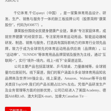
ABOUT
千亿体育,千亿qianyi（中国） ，是一家集体育用品设计、研
发、生产、销售与服务于一体的新三板挂牌公司（股票简称“康莱
股份”，代码为830877）。
康莱股份围绕全民健身健康产业链，秉承“专注家庭体育，成
就世界健康”的经营宗旨，专注家用体育运动用品、智能运动器械
研发、制造、销售与服务，打造具有国际影响力的体育行业领先品
牌，致力于成为全球领先的体育运动用品供应商（品牌商）。以
“运动神”、“IUNNDS”等体育用品品牌营销及服务为主线，通过“互
联网+”，实行“境外+境内，线上+线下”全渠道运营。
公司主要产品包括篮球架、乒乓球桌、力量器械等，全球销
量均位居前列。
线下渠道，我们的客户涵盖众多全球体育用品知名
品牌商及世界500强企业。
线上渠道，Amazon
、Walmart等
平台相
关类目Top50中,我们的产品长期占比50%左右。凭借产品研发生产
及业务管理等方面的创新优势，公司已经进入了美国Academy、德
国Aldi和Lidl、澳大利亚K-mart、加拿大Canadian Tir···
了解更多>>