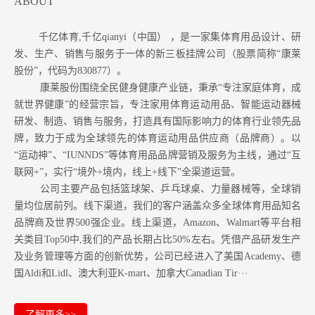
ABOUT
千亿体育,千亿qianyi（中国） ，是一家集体育用品设计、研
发、生产、销售与服务于一体的新三板挂牌公司（股票简称“康莱
股份”，代码为830877）。
康莱股份围绕全民健身健康产业链，秉承“专注家庭体育，成
就世界健康”的经营宗旨，专注家用体育运动用品、智能运动器械
研发、制造、销售与服务，打造具有国际影响力的体育行业领先品
牌，致力于成为全球领先的体育运动用品供应商（品牌商）。以
“运动神”、“IUNNDS”等体育用品品牌营销及服务为主线，通过“互
联网+”，实行“境外+境内，线上+线下”全渠道运营。
公司主要产品包括篮球架、乒乓球桌、力量器械等，全球销
量均位居前列。
线下渠道，我们的客户涵盖众多全球体育用品知名
品牌商及世界500强企业。
线上渠道，Amazon
、Walmart等
平台相
关类目Top50中,我们的产品长期占比50%左右。凭借产品研发生产
及业务管理等方面的创新优势，公司已经进入了美国Academy、德
国Aldi和Lidl、澳大利亚K-mart、加拿大Canadian Tir···
了解更多>>