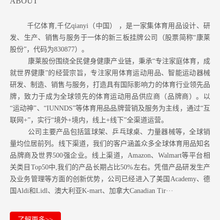
ABOUT
千亿体育,千亿qianyi（中国） ，是一家集体育用品设计、研
发、生产、销售与服务于一体的新三板挂牌公司（股票简称“康莱
股份”，代码为830877）。
康莱股份围绕全民健身健康产业链，秉承“专注家庭体育，成
就世界健康”的经营宗旨，专注家用体育运动用品、智能运动器械
研发、制造、销售与服务，打造具有国际影响力的体育行业领先品
牌，致力于成为全球领先的体育运动用品供应商（品牌商）。以
“运动神”、“IUNNDS”等体育用品品牌营销及服务为主线，通过“互
联网+”，实行“境外+境内，线上+线下”全渠道运营。
公司主要产品包括篮球架、乒乓球桌、力量器械等，全球销
量均位居前列。
线下渠道，我们的客户涵盖众多全球体育用品知名
品牌商及世界500强企业。
线上渠道，Amazon
、Walmart等
平台相
关类目Top50中,我们的产品长期占比50%左右。凭借产品研发生产
及业务管理等方面的创新优势，公司已经进入了美国Academy、德
国Aldi和Lidl、澳大利亚K-mart、加拿大Canadian Tir···
了解更多>>