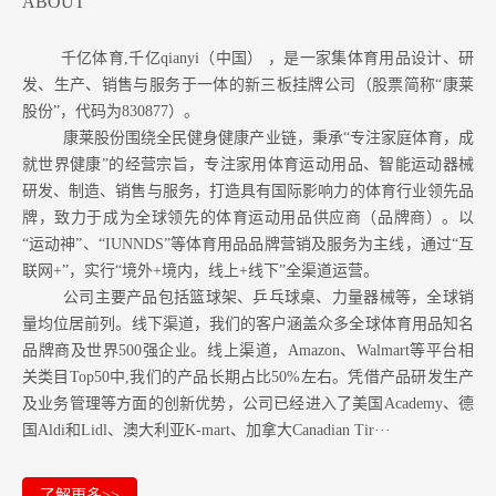
ABOUT
千亿体育,千亿qianyi（中国） ，是一家集体育用品设计、研
发、生产、销售与服务于一体的新三板挂牌公司（股票简称“康莱
股份”，代码为830877）。
康莱股份围绕全民健身健康产业链，秉承“专注家庭体育，成
就世界健康”的经营宗旨，专注家用体育运动用品、智能运动器械
研发、制造、销售与服务，打造具有国际影响力的体育行业领先品
牌，致力于成为全球领先的体育运动用品供应商（品牌商）。以
“运动神”、“IUNNDS”等体育用品品牌营销及服务为主线，通过“互
联网+”，实行“境外+境内，线上+线下”全渠道运营。
公司主要产品包括篮球架、乒乓球桌、力量器械等，全球销
量均位居前列。
线下渠道，我们的客户涵盖众多全球体育用品知名
品牌商及世界500强企业。
线上渠道，Amazon
、Walmart等
平台相
关类目Top50中,我们的产品长期占比50%左右。凭借产品研发生产
及业务管理等方面的创新优势，公司已经进入了美国Academy、德
国Aldi和Lidl、澳大利亚K-mart、加拿大Canadian Tir···
了解更多>>