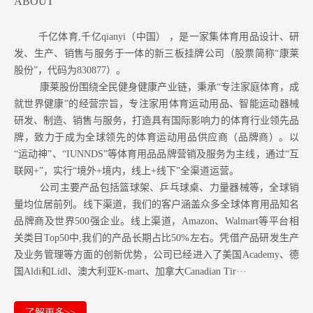
ABOUT
千亿体育,千亿qianyi（中国） ，是一家集体育用品设计、研
发、生产、销售与服务于一体的新三板挂牌公司（股票简称“康莱
股份”，代码为830877）。
康莱股份围绕全民健身健康产业链，秉承“专注家庭体育，成
就世界健康”的经营宗旨，专注家用体育运动用品、智能运动器械
研发、制造、销售与服务，打造具有国际影响力的体育行业领先品
牌，致力于成为全球领先的体育运动用品供应商（品牌商）。以
“运动神”、“IUNNDS”等体育用品品牌营销及服务为主线，通过“互
联网+”，实行“境外+境内，线上+线下”全渠道运营。
公司主要产品包括篮球架、乒乓球桌、力量器械等，全球销
量均位居前列。
线下渠道，我们的客户涵盖众多全球体育用品知名
品牌商及世界500强企业。
线上渠道，Amazon
、Walmart等
平台相
关类目Top50中,我们的产品长期占比50%左右。凭借产品研发生产
及业务管理等方面的创新优势，公司已经进入了美国Academy、德
国Aldi和Lidl、澳大利亚K-mart、加拿大Canadian Tir···
了解更多>>