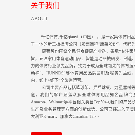
关于我们
ABOUT
千亿体育,千亿qianyi（中国） ，是一家集体
于一体的新三板挂牌公司（股票简称“康莱股份”，代码为83
康莱股份围绕全民健身健康产业链，秉承“专注家
旨，专注家用体育运动用品、智能运动器械研发、制造
力的体育行业领先品牌，致力于成为全球领先的体育运
动神”、“IUNNDS”等体育用品品牌营销及服务为主线
内，线上+线下”全渠道运营。
公司主要产品包括篮球架、乒乓球桌、力量器械
道，我们的客户涵盖众多全球体育用品知名品牌商及
Amazon
、Walmart等
平台相关类目Top50中,我们的产
生产及业务管理等方面的创新优势，公司已经进入了美国Acad
大利亚K-mart、加拿大Canadian Tir···