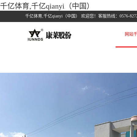
千亿体育,千亿qianyi（中国）
千亿体育,千亿qianyi（中国） 欢迎您！客服热线：0576-82728
网站千