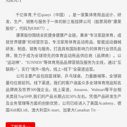
ABOUT
千亿体育,千亿qianyi（中国） ，是一家集体育用品设计、研
发、生产、销售与服务于一体的新三板挂牌公司（股票简称“康莱
股份”，代码为830877）。
康莱股份围绕全民健身健康产业链，秉承“专注家庭体育，成
就世界健康”的经营宗旨，专注家用体育运动用品、智能运动器械
研发、制造、销售与服务，打造具有国际影响力的体育行业领先品
牌，致力于成为全球领先的体育运动用品供应商（品牌商）。以
“运动神”、“IUNNDS”等体育用品品牌营销及服务为主线，通过“互
联网+”，实行“境外+境内，线上+线下”全渠道运营。
公司主要产品包括篮球架、乒乓球桌、力量器械等，全球销
量均位居前列。
线下渠道，我们的客户涵盖众多全球体育用品知名
品牌商及世界500强企业。
线上渠道，Amazon
、Walmart等
平台相
关类目Top50中,我们的产品长期占比50%左右。凭借产品研发生产
及业务管理等方面的创新优势，公司已经进入了美国Academy、德
国Aldi和Lidl、澳大利亚K-mart、加拿大Canadian Tir···
了解更多>>