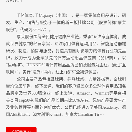
ABOUT
千亿体育,千亿qianyi（中国） ，是一家集体育用品设计、研
发、生产、销售与服务于一体的新三板挂牌公司（股票简称“康莱
股份”，代码为830877）。
康莱股份围绕全民健身健康产业链，秉承“专注家庭体育，成
就世界健康”的经营宗旨，专注家用体育运动用品、智能运动器械
研发、制造、销售与服务，打造具有国际影响力的体育行业领先品
牌，致力于成为全球领先的体育运动用品供应商（品牌商）。以
“运动神”、“IUNNDS”等体育用品品牌营销及服务为主线，通过“互
联网+”，实行“境外+境内，线上+线下”全渠道运营。
公司主要产品包括篮球架、乒乓球桌、力量器械等，全球销
量均位居前列。
线下渠道，我们的客户涵盖众多全球体育用品知名
品牌商及世界500强企业。
线上渠道，Amazon
、Walmart等
平台相
关类目Top50中,我们的产品长期占比50%左右。凭借产品研发生产
及业务管理等方面的创新优势，公司已经进入了美国Academy、德
国Aldi和Lidl、澳大利亚K-mart、加拿大Canadian Tir···
了解更多>>