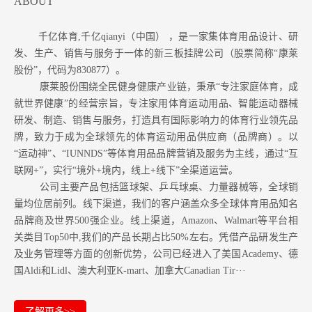
ABOUT
千亿体育,千亿qianyi（中国） ，是一家集体育用品设计、研
发、生产、销售与服务于一体的新三板挂牌公司（股票简称“康莱
股份”，代码为830877）。
康莱股份围绕全民健身健康产业链，秉承“专注家庭体育，成
就世界健康”的经营宗旨，专注家用体育运动用品、智能运动器械
研发、制造、销售与服务，打造具有国际影响力的体育行业领先品
牌，致力于成为全球领先的体育运动用品供应商（品牌商）。以
“运动神”、“IUNNDS”等体育用品品牌营销及服务为主线，通过“互
联网+”，实行“境外+境内，线上+线下”全渠道运营。
公司主要产品包括篮球架、乒乓球桌、力量器械等，全球销
量均位居前列。
线下渠道，我们的客户涵盖众多全球体育用品知名
品牌商及世界500强企业。
线上渠道，Amazon
、Walmart等
平台相
关类目Top50中,我们的产品长期占比50%左右。凭借产品研发生产
及业务管理等方面的创新优势，公司已经进入了美国Academy、德
国Aldi和Lidl、澳大利亚K-mart、加拿大Canadian Tir···
了解更多>>