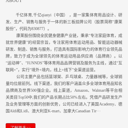
ABOUT
千亿体育,千亿qianyi（中国） ，是一家集体育用品设计、研
发、生产、销售与服务于一体的新三板挂牌公司（股票简称“康莱
股份”，代码为830877）。
康莱股份围绕全民健身健康产业链，秉承“专注家庭体育，成
就世界健康”的经营宗旨，专注家用体育运动用品、智能运动器械
研发、制造、销售与服务，打造具有国际影响力的体育行业领先品
牌，致力于成为全球领先的体育运动用品供应商（品牌商）。以
“运动神”、“IUNNDS”等体育用品品牌营销及服务为主线，通过“互
联网+”，实行“境外+境内，线上+线下”全渠道运营。
公司主要产品包括篮球架、乒乓球桌、力量器械等，全球销
量均位居前列。
线下渠道，我们的客户涵盖众多全球体育用品知名
品牌商及世界500强企业。
线上渠道，Amazon
、Walmart等
平台相
关类目Top50中,我们的产品长期占比50%左右。凭借产品研发生产
及业务管理等方面的创新优势，公司已经进入了美国Academy、德
国Aldi和Lidl、澳大利亚K-mart、加拿大Canadian Tir···
了解更多>>